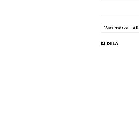
Produkten är certi
världsledande stand
ekologiska och soci
leveranskedja.
Varumärke
AR
Tillverkardetaljer
Tillverkare: Fiskar
DELA
Postadress: Keilan
Elektronisk adress