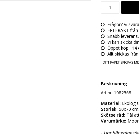
Frågor? Vi svar
FRI FRAKT från 
Snabb leverans,
Vi kan skicka di
Öppet köp i 14 da
Allt skickas från
- DITT PAKET SKICKAS 
Beskrivning
Art.nr: 1082568
Material:
 Ekologis
Storlek:
 50x70 cm
Skötselråd:
 Tål at
Varumärke:
 Moom
- Upphängningsögl