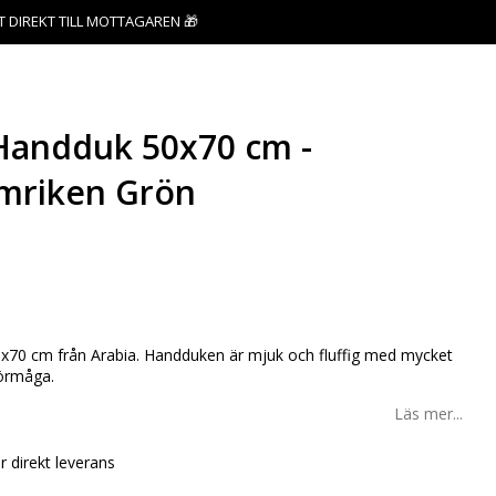
T DIREKT TILL MOTTAGAREN 🎁
andduk 50x70 cm -
mriken Grön
favoritlistan
70 cm från Arabia. Handduken är mjuk och fluffig med mycket
örmåga.
Läs mer...
ör direkt leverans