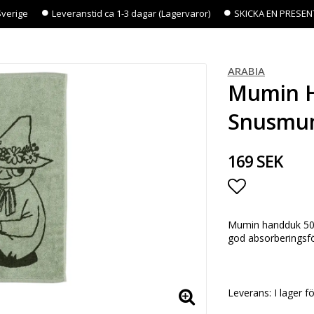
Sverige
Leveranstid ca 1-3 dagar (Lagervaror)
SKICKA EN PRESEN
ARABIA
Mumin H
Snusmu
169 SEK
Lägg till i 
Mumin handduk 50x
god absorberingsf
Leverans:
I lager f