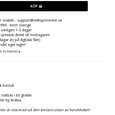
KÖP
ar snabbt - support@nellispresenter.se
999:- inom Sverige
 vanligen 1-3 dagar
n present direkt till mottagaren
gar (ej på digitala filer)
 vårt eget lager!
MED POSTNORD ♥
k bomull.
.
t tvättas i 60 grader.
in by Arabia.
an är placerad på den kortare sidan av handduken!