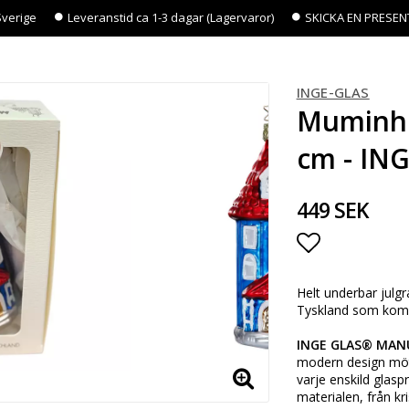
Sverige
Leveranstid ca 1-3 dagar (Lagervaror)
SKICKA EN PRESEN
INGE-GLAS
Muminhu
cm - I
449 SEK
Lägg till i 
Helt underbar julg
Tyskland som komm
INGE GLAS® MAN
modern design möt
varje enskild glas
materialen, från kris