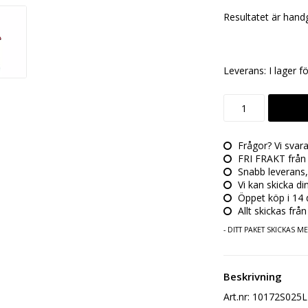
Resultatet är handg
Leverans:
I lager f
Frågor? Vi svar
FRI FRAKT från 
Snabb leverans,
Vi kan skicka di
Öppet köp i 14 da
Allt skickas från
- DITT PAKET SKICKAS 
Beskrivning
Art.nr: 10172S025