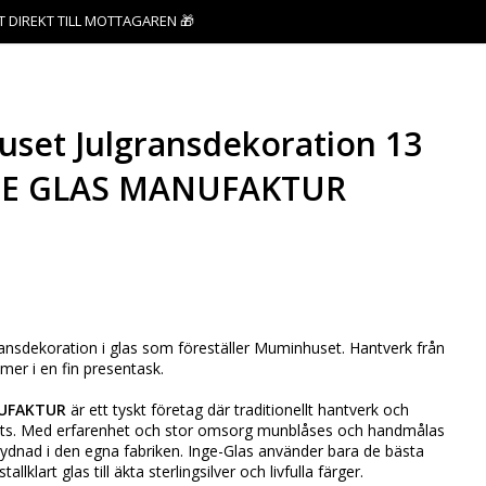
T DIREKT TILL MOTTAGAREN 🎁
set Julgransdekoration 13
NGE GLAS MANUFAKTUR
favoritlistan
ransdekoration i glas som föreställer Muminhuset. Hantverk från
er i en fin presentask.
UFAKTUR
är ett tyskt företag där traditionellt hantverk och
s. Med erfarenhet och stor omsorg munblåses och handmålas
prydnad i den egna fabriken. Inge-Glas använder bara de bästa
tallklart glas till äkta sterlingsilver och livfulla färger.