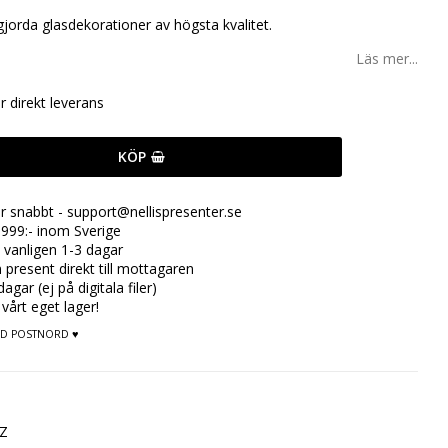
jorda glasdekorationer av högsta kvalitet.
Läs mer...
ör direkt leverans
KÖP
ar snabbt - support@nellispresenter.se
999:- inom Sverige
 vanligen 1-3 dagar
n present direkt till mottagaren
gar (ej på digitala filer)
 vårt eget lager!
MED POSTNORD ♥
LZ