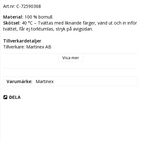
Art.nr: C-72590368
Material:
 100 % bomull.
Skötsel:
 40 °C – Tvättas med liknande färger, vänd ut och in inför 
tvättet, får ej torktumlas, stryk på avigsidan.
Tillverkardetaljer
Tillverkare: Martinex AB
Postadress: Kuninkaanväylä 37 20320 Turku Finland
Visa mer
Elektronisk adress: customersupport@martinex.fi
Varumärke
Martinex
DELA