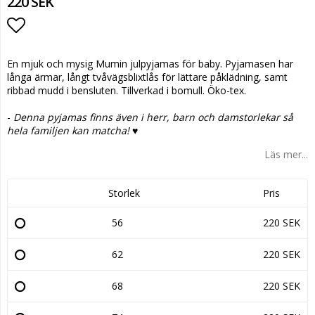
220 SEK
Lägg till i favoritlistan
En mjuk och mysig Mumin julpyjamas för baby. Pyjamasen har
långa ärmar, långt tvåvägsblixtlås för lättare påklädning, samt
ribbad mudd i bensluten. Tillverkad i bomull. Öko-tex.
-
Denna pyjamas finns även i herr, barn och damstorlekar så
hela familjen kan matcha! ♥
Läs mer...
Storlek
Pris
56
220 SEK
62
220 SEK
68
220 SEK