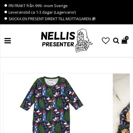
FRI FRAKT från 999:- inom Sverige
Leveranstid ca 1-3 dagar (Lagervaror)
SKICKA EN PRESENT DIREKT TILL MOTTAGAREN 🎁
0