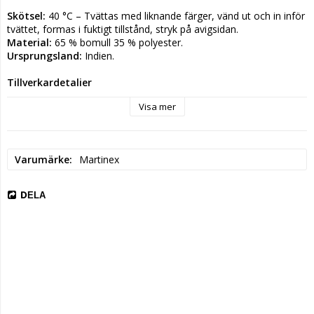
Skötsel:
 40 °C – Tvättas med liknande färger, vänd ut och in inför 
tvättet, formas i fuktigt tillstånd, stryk på avigsidan.
Material: 
65 % bomull 35 % polyester.
Ursprungsland: 
Indien.
Tillverkardetaljer
Tillverkare: Martinex AB
Visa mer
Postadress: Kuninkaanväylä 37 20320 Turku Finland
Elektronisk adress: customersupport@martinex.fi
Varumärke
Martinex
DELA