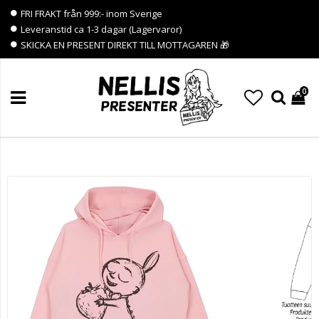
FRI FRAKT från 999:- inom Sverige
Leveranstid ca 1-3 dagar (Lagervaror)
SKICKA EN PRESENT DIREKT TILL MOTTAGAREN 🎁
0