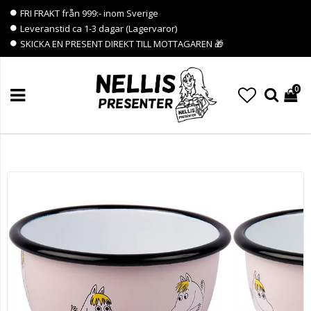
FRI FRAKT från 999:- inom Sverige
Leveranstid ca 1-3 dagar (Lagervaror)
SKICKA EN PRESENT DIREKT TILL MOTTAGAREN 🎁
0