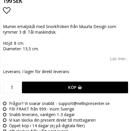
199 SEK
Lägg till i favoritlistan
Mumin emaljskål med Snorkfröken från Muurla Design som
rymmer 3 dl. Tål maskindisk.
Höjd: 8 cm.
Diameter: 13,5 cm.
Läs mer...
Leverans:
I lager för direkt leverans
KÖP
Frågor? Vi svarar snabbt - support@nellispresenter.se
FRI FRAKT från 999:- inom Sverige
Snabb leverans, vanligen 1-3 dagar
Vi kan skicka din present direkt till mottagaren
Öppet köp i 14 dagar (ej på digitala filer)