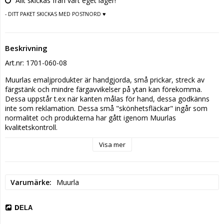
Allt skickas från vårt eget lager!
- DITT PAKET SKICKAS MED POSTNORD ♥
Beskrivning
Art.nr: 1701-060-08
Muurlas emaljprodukter är handgjorda, små prickar, streck av 
färgstänk och mindre färgavvikelser på ytan kan förekomma. 
Dessa uppstår t.ex när kanten målas för hand, dessa godkänns 
inte som reklamation. Dessa små "skönhetsfläckar" ingår som 
normalitet och produkterna har gått igenom Muurlas 
kvalitetskontroll.
Visa mer
Varumärke
Muurla
DELA