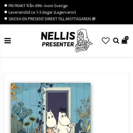
FRI FRAKT från 999:- inom Sverige
Leveranstid ca 1-3 dagar (Lagervaror)
SKICKA EN PRESENT DIREKT TILL MOTTAGAREN 🎁
0