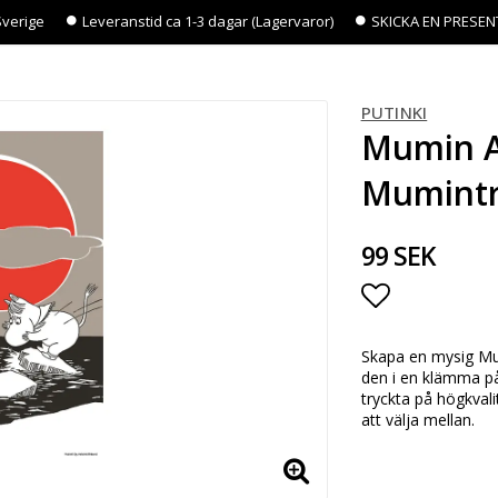
Sverige
Leveranstid ca 1-3 dagar (Lagervaror)
SKICKA EN PRESEN
PUTINKI
Mumin Af
Mumintr
99 SEK
Lägg till i 
Skapa en mysig Mum
den i en klämma på
tryckta på högkvali
att välja mellan.