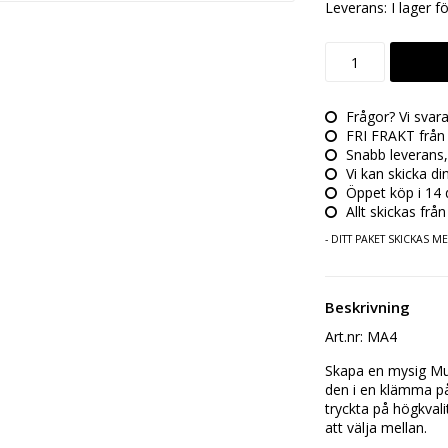
Leverans:
I lager f
Frågor? Vi svar
FRI FRAKT från 
Snabb leverans,
Vi kan skicka di
Öppet köp i 14 da
Allt skickas från
- DITT PAKET SKICKAS 
Beskrivning
Art.nr: MA4
Skapa en mysig Mum
den i en klämma på 
tryckta på högkvali
att välja mellan. 