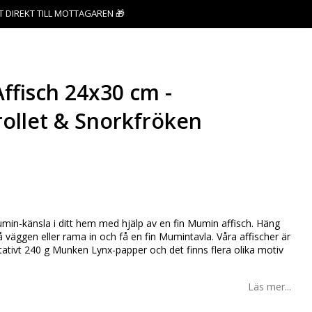
T DIREKT TILL MOTTAGAREN 🎁
fisch 24x30 cm -
ollet & Snorkfröken
favoritlistan
in-känsla i ditt hem med hjälp av en fin Mumin affisch. Häng
 väggen eller rama in och få en fin Mumintavla. Våra affischer är
tativt 240 g Munken Lynx-papper och det finns flera olika motiv
Läs mer...