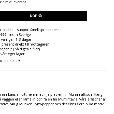
ör direkt leverans
KÖP
ar snabbt - support@nellispresenter.se
999:- inom Sverige
 vanligen 1-3 dagar
n present direkt till mottagaren
gar (ej på digitala filer)
 vårt eget lager!
MED POSTNORD ♥
in-känsla i ditt hem med hjälp av en fin Mumin affisch. Häng 
väggen eller rama in och få en fin Mumintavla. Våra affischer är 
tativt 240 g Munken Lynx-papper och det finns flera olika motiv 