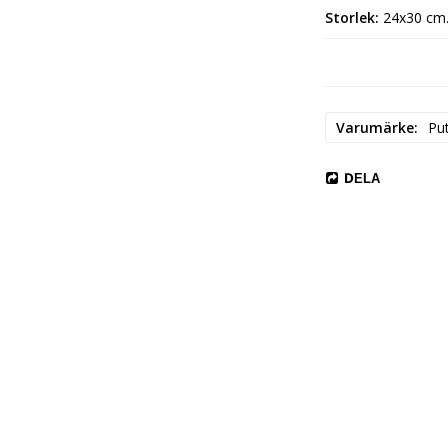
Storlek:
 24x30 cm
Illustration:
 Tove
Tillverkad i Finland.
Varumärke
Put
DELA