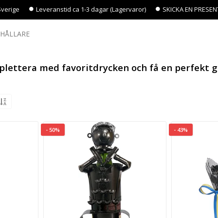
Sverige
Leveranstid ca 1-3 dagar (Lagervaror)
SKICKA EN PRESEN
KHÅLLARE
plettera med favoritdrycken och få en perfekt g
- 50%
- 43%