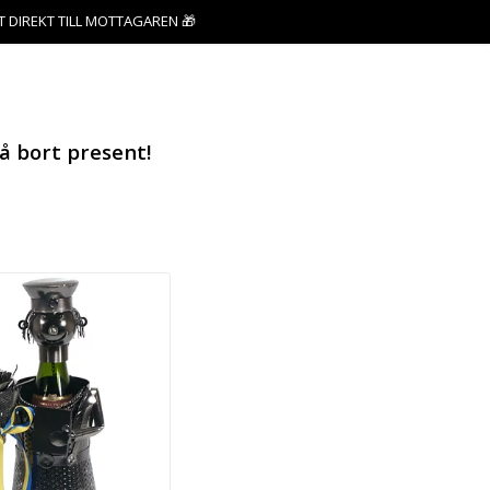
T DIREKT TILL MOTTAGAREN 🎁
å bort present!