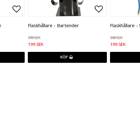
Lägg till i favoritlistan
Lägg till i fa
e
Flaskhållare - Bartender
Flaskhållare -
399 SEK
349 SEK
199 SEK
199 SEK
KÖP