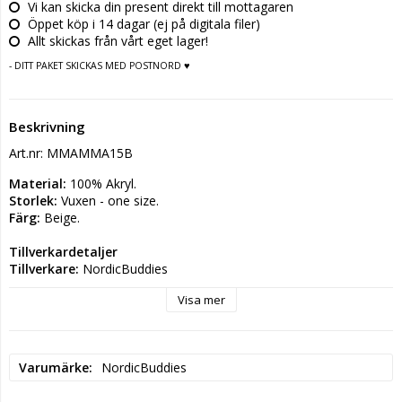
Vi kan skicka din present direkt till mottagaren
Öppet köp i 14 dagar (ej på digitala filer)
Allt skickas från vårt eget lager!
- DITT PAKET SKICKAS MED POSTNORD ♥
Beskrivning
Art.nr: MMAMMA15B
Material:
 100% Akryl.
Storlek:
 Vuxen - one size.
Färg:
 Beige.
Tillverkardetaljer
Tillverkare: 
NordicBuddies
Postadress: 
Kiviaidankatu 2C, 00210 Helsinki FINLAND.
Visa mer
Elektronisk adress: 
info@robinruth.net.
Varumärke
NordicBuddies