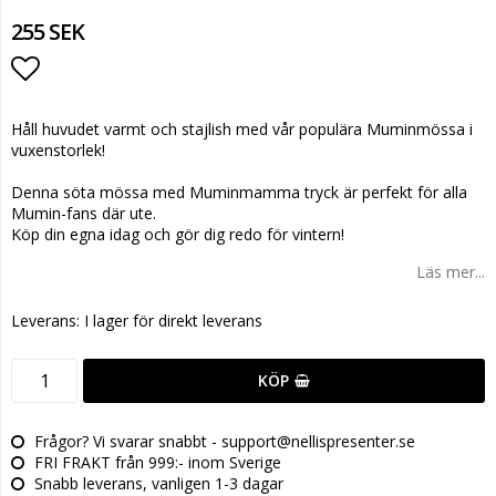
255 SEK
Lägg till i favoritlistan
Håll huvudet varmt och stajlish med vår populära Muminmössa i
vuxenstorlek!
Denna söta mössa med Muminmamma tryck är perfekt för alla
Mumin-fans där ute.
Köp din egna idag och gör dig redo för vintern!
Läs mer...
Leverans:
I lager för direkt leverans
KÖP
Frågor? Vi svarar snabbt - support@nellispresenter.se
FRI FRAKT från 999:- inom Sverige
Snabb leverans, vanligen 1-3 dagar