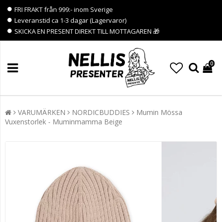
FRI FRAKT från 999:- inom Sverige
Leveranstid ca 1-3 dagar (Lagervaror)
SKICKA EN PRESENT DIREKT TILL MOTTAGAREN 🎁
0
VARUMÄRKEN
NORDICBUDDIES
Mumin Mössa
Vuxenstorlek - Muminmamma Beige