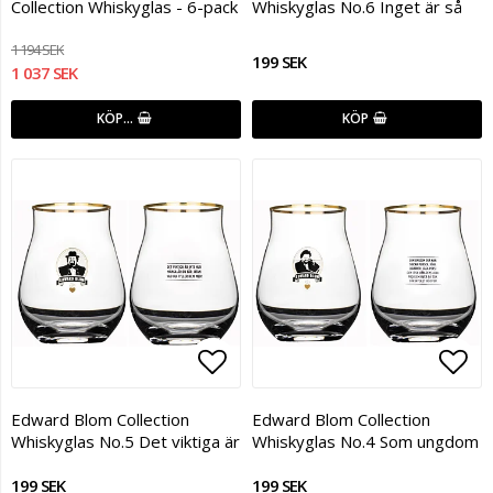
Collection Whiskyglas - 6-pack
Whiskyglas No.6 Inget är så
1 194 SEK
199 SEK
1 037 SEK
KÖP…
KÖP
Lägg till i favoritlistan
Lägg
Edward Blom Collection
Edward Blom Collection
Whiskyglas No.5 Det viktiga är
Whiskyglas No.4 Som ungdom
199 SEK
199 SEK