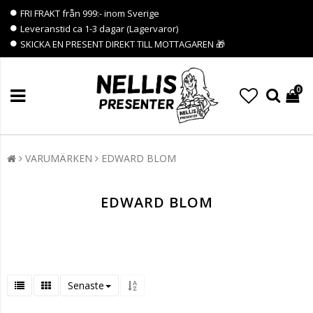
FRI FRAKT från 999:- inom Sverige
Leveranstid ca 1-3 dagar (Lagervaror)
SKICKA EN PRESENT DIREKT TILL MOTTAGAREN 🎁
0
VARUMÄRKEN
EDWARD BLOM
EDWARD BLOM
Senaste