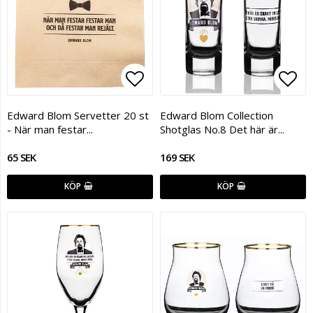
Lägg till i favoritlistan
Lägg
Edward Blom Servetter 20 st
Edward Blom Collection
- När man festar...
Shotglas No.8 Det här är...
65 SEK
169 SEK
KÖP
KÖP