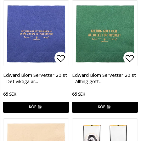
Lägg till i favoritlistan
Lägg
Edward Blom Servetter 20 st
Edward Blom Servetter 20 st
- Det viktiga är...
- Allting gott...
65 SEK
65 SEK
KÖP
KÖP