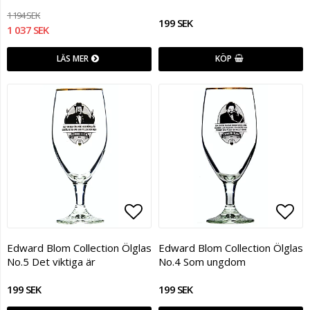
1 194 SEK
199 SEK
1 037 SEK
LÄS MER
KÖP
Lägg till i favoritlistan
Lägg
Edward Blom Collection Ölglas
Edward Blom Collection Ölglas
No.5 Det viktiga är
No.4 Som ungdom
199 SEK
199 SEK