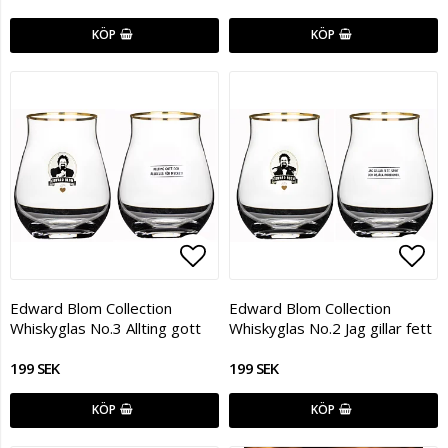
KÖP
KÖP
Lägg till i favoritlistan
Lägg
Edward Blom Collection
Edward Blom Collection
Whiskyglas No.3 Allting gott
Whiskyglas No.2 Jag gillar fett
199 SEK
199 SEK
KÖP
KÖP