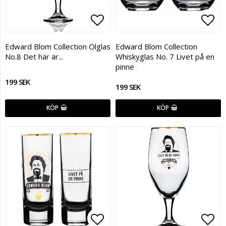
Lägg till i favoritlistan
Lägg
Edward Blom Collection Ölglas
Edward Blom Collection
No.8 Det här är...
Whiskyglas No. 7 Livet på en
pinne
199 SEK
199 SEK
KÖP
KÖP