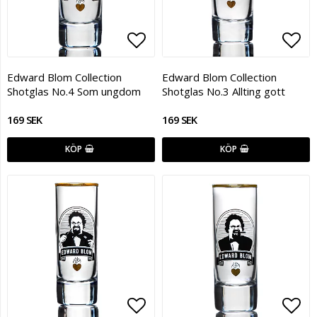
Lägg till i favoritlistan
Lägg
Edward Blom Collection
Edward Blom Collection
Shotglas No.4 Som ungdom
Shotglas No.3 Allting gott
169 SEK
169 SEK
KÖP
KÖP