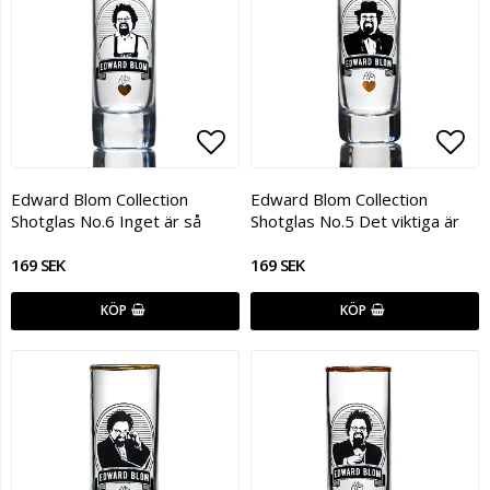
Lägg till i favoritlistan
Lägg
Edward Blom Collection
Edward Blom Collection
Shotglas No.6 Inget är så
Shotglas No.5 Det viktiga är
169 SEK
169 SEK
KÖP
KÖP