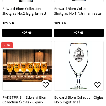
Lägg till i favoritlistan
Lägg
Edward Blom Collection
Edward Blom Collection
Shotglas No.2 Jag gillar fett
Shotglas No.1 När man festar
169 SEK
169 SEK
KÖP
KÖP
- 13%
Lägg till i favoritlistan
Lägg
PAKETPRIS! - Edward Blom
Edward Blom Collection Ölglas
Collection Ölglas - 6-pack
No.6 Inget är så