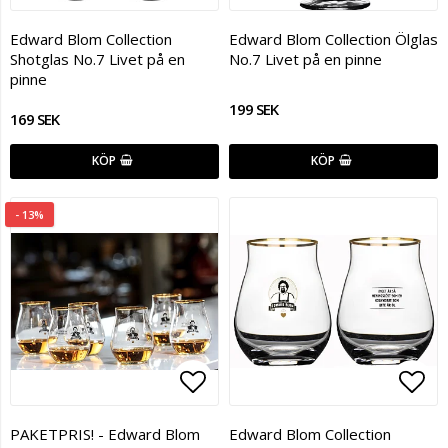
Lägg till i favoritlistan
Lägg
Edward Blom Collection
Edward Blom Collection Ölglas
Shotglas No.7 Livet på en
No.7 Livet på en pinne
pinne
199 SEK
169 SEK
KÖP
KÖP
- 13%
Lägg till i favoritlistan
Lägg
PAKETPRIS! - Edward Blom
Edward Blom Collection