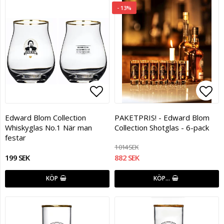
- 13%
Lägg till i favoritlistan
Lägg
Edward Blom Collection
PAKETPRIS! - Edward Blom
Whiskyglas No.1 När man
Collection Shotglas - 6-pack
festar
1 014 SEK
199 SEK
882 SEK
KÖP
KÖP…