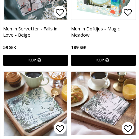
Lägg till i favoritlistan
Lägg
Mumin Servetter - Falls in
Mumin Doftljus - Magic
Love - Beige
Meadow
59 SEK
189 SEK
KÖP
KÖP