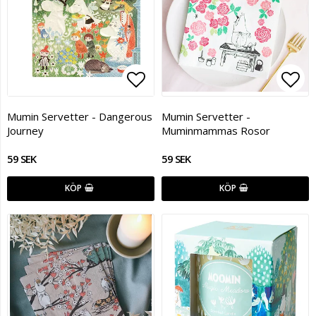
Lägg till i favoritlistan
Lägg
Mumin Servetter - Dangerous
Mumin Servetter -
Journey
Muminmammas Rosor
59 SEK
59 SEK
KÖP
KÖP