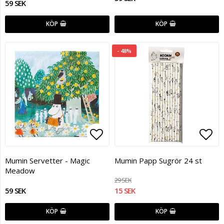
59 SEK
KÖP
KÖP
- 48%
Lägg till i favoritlistan
Lägg
Mumin Servetter - Magic
Mumin Papp Sugrör 24 st
Meadow
29 SEK
59 SEK
15 SEK
KÖP
KÖP