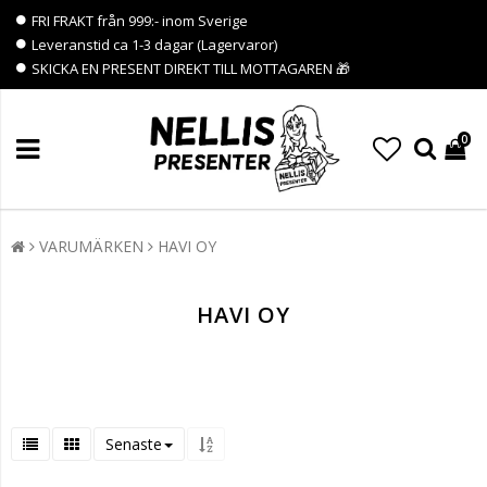
FRI FRAKT från 999:- inom Sverige
Leveranstid ca 1-3 dagar (Lagervaror)
SKICKA EN PRESENT DIREKT TILL MOTTAGAREN 🎁
0
VARUMÄRKEN
HAVI OY
HAVI OY
Senaste