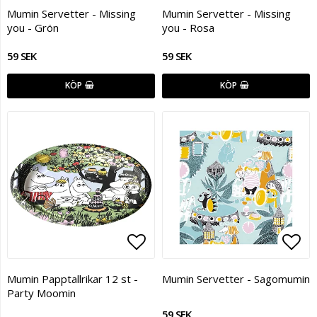
Lägg till i favoritlistan
Lägg
Mumin Servetter - Missing
Mumin Servetter - Missing
you - Grön
you - Rosa
59 SEK
59 SEK
KÖP
KÖP
Lägg till i favoritlistan
Lägg
Mumin Papptallrikar 12 st -
Mumin Servetter - Sagomumin
Party Moomin
59 SEK