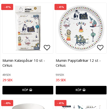
- 41%
- 41%
Lägg till i favoritlistan
Lägg
Mumin Kalaspåsar 10 st -
Mumin Papptallrikar 12 st -
Cirkus
Cirkus
49 SEK
59 SEK
29 SEK
35 SEK
KÖP
KÖP
- 49%
- 41%