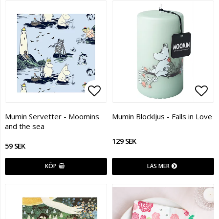
Lägg till i favoritlistan
Lägg
Mumin Servetter - Moomins
Mumin Blockljus - Falls in Love
and the sea
129 SEK
59 SEK
KÖP
LÄS MER