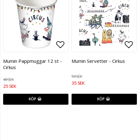
Lägg till i favoritlistan
Lägg
Mumin Pappmuggar 12 st -
Mumin Servetter - Cirkus
Cirkus
59 SEK
49 SEK
35 SEK
25 SEK
KÖP
KÖP