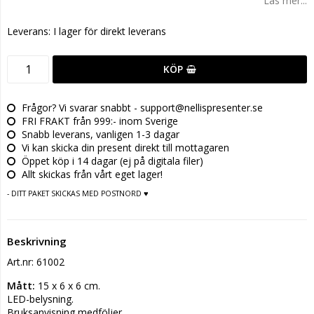
Läs mer...
Leverans:
I lager för direkt leverans
KÖP
Frågor? Vi svarar snabbt - support@nellispresenter.se
FRI FRAKT från 999:- inom Sverige
Snabb leverans, vanligen 1-3 dagar
Vi kan skicka din present direkt till mottagaren
Öppet köp i 14 dagar (ej på digitala filer)
Allt skickas från vårt eget lager!
- DITT PAKET SKICKAS MED POSTNORD ♥
Beskrivning
Art.nr: 61002
Mått:
 15 x 6 x 6 cm.
LED-belysning.
Bruksanvisning medföljer.