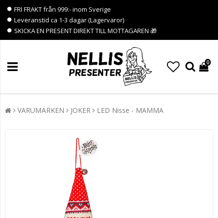
FRI FRAKT från 999:- inom Sverige
Leveranstid ca 1-3 dagar (Lagervaror)
SKICKA EN PRESENT DIREKT TILL MOTTAGAREN 🎁
0
VARUMÄRKEN
JOKER
LED Nisse - MAMMA