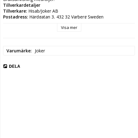
Tillverkardetaljer
Tillverkare: 
Hisab/Joker AB
Postadress: 
Härdgatan 3, 432 32 Varberg Sweden
Elektronisk adress: 
info@hisabjoker.se
Visa mer
Varumärke
Joker
DELA