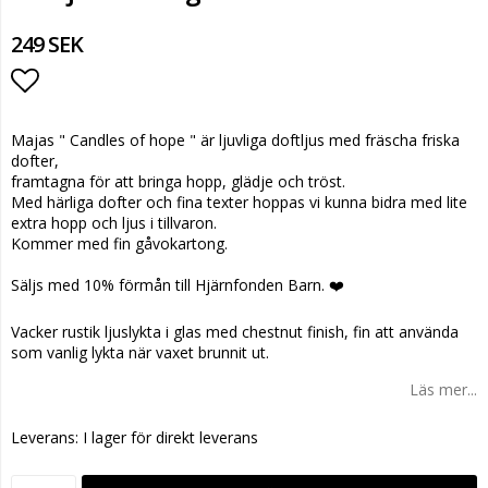
249 SEK
Lägg till i favoritlistan
Majas " Candles of hope " är ljuvliga doftljus med fräscha friska
dofter,
framtagna för att bringa hopp, glädje och tröst.
Med härliga dofter och fina texter hoppas vi kunna bidra med lite
extra hopp och ljus i tillvaron.
Kommer med fin gåvokartong.
Säljs med 10% förmån till Hjärnfonden Barn. ❤️
Vacker rustik ljuslykta i glas med chestnut finish, fin att använda
som vanlig lykta när vaxet brunnit ut.
Läs mer...
Leverans:
I lager för direkt leverans