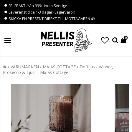
FRI FRAKT från 999:- inom Sverige
Leveranstid ca 1-3 dagar (Lagervaror)
SKICKA EN PRESENT DIREKT TILL MOTTAGAREN 🎁
0
VARUMÄRKEN
MAJAS COTTAGE
Doftljus - Vänner,
Prosecco & Ljus.. - Majas Cottage