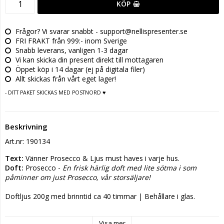
KÖP
Frågor? Vi svarar snabbt - support@nellispresenter.se
FRI FRAKT från 999:- inom Sverige
Snabb leverans, vanligen 1-3 dagar
Vi kan skicka din present direkt till mottagaren
Öppet köp i 14 dagar (ej på digitala filer)
Allt skickas från vårt eget lager!
- DITT PAKET SKICKAS MED POSTNORD ♥
Beskrivning
Art.nr: 190134
Text:
 Vänner Prosecco & Ljus must haves i varje hus.
Doft:
 Prosecco - 
En frisk härlig doft med lite sötma i som 
påminner om just Prosecco, vår storsäljare!
Doftljus 200g med brinntid ca 40 timmar | Behållare i glas.
Säkerhetsinformation:
Vegetabiliskt sojavax, helt blyfritt och 
Visa mer