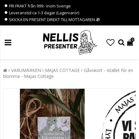
FRI FRAKT från 999:- inom Sverige
Leveranstid ca 1-3 dagar (Lagervaror)
SKICKA EN PRESENT DIREKT TILL MOTTAGAREN 🎁
0
VARUMÄRKEN
MAJAS COTTAGE
Gåvokort - Istället för en
blomma - Majas Cottage