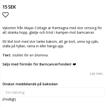
15 SEK
Lägg till i favoritlistan
Vykorten från Majas Cottage är framtagna med stor omsorg för
att skänka hopp, glädje och tröst i kampen mot barncancer.
Ett litet kort med stor tanke bakom, att ge bort, unna sig själv,
ställa på hyllan, rama in eller hänga upp.
Text:
Istället för en blomma.
Säljs med förmån för Barncancerfonden!
❤️
Läs mer...
Önskat meddelande på baksidan
(Frivilligt)