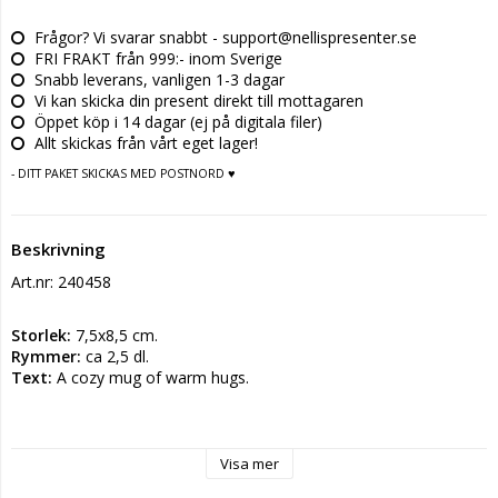
Frågor? Vi svarar snabbt - support@nellispresenter.se
FRI FRAKT från 999:- inom Sverige
Snabb leverans, vanligen 1-3 dagar
Vi kan skicka din present direkt till mottagaren
Öppet köp i 14 dagar (ej på digitala filer)
Allt skickas från vårt eget lager!
- DITT PAKET SKICKAS MED POSTNORD ♥
Beskrivning
Art.nr: 240458
Storlek: 
7,5x8,5 cm.
Rymmer:
ca 2,5 dl.
Text:
 A cozy mug of warm hugs.
Gjord i keramik som tål micro och diskmaskin samt är foodsafe 
Visa mer
säkrad.