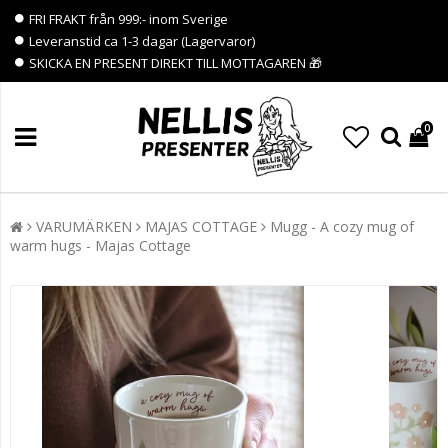
FRI FRAKT från 999:- inom Sverige
Leveranstid ca 1-3 dagar (Lagervaror)
SKICKA EN PRESENT DIREKT TILL MOTTAGAREN 🎁
0
VARUMÄRKEN
MAJAS COTTAGE
Mugg - A cozy mug of
warm hugs - Majas Cottage