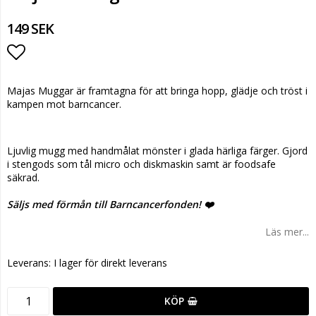
149 SEK
Lägg till i favoritlistan
Majas Muggar är framtagna för att bringa hopp, glädje och tröst i
kampen mot barncancer.
Ljuvlig mugg med handmålat mönster i glada härliga färger. Gjord
i stengods som tål micro och diskmaskin samt är foodsafe
säkrad.
Säljs med förmån till Barncancerfonden! ❤️
Läs mer...
Leverans:
I lager för direkt leverans
KÖP