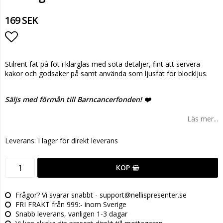
169 SEK
Lägg till i favoritlistan
Stilrent fat på fot i klarglas med söta detaljer, fint att servera
kakor och godsaker på samt använda som ljusfat för blockljus.
Säljs med förmån till Barncancerfonden!
❤️
Läs mer...
Leverans:
I lager för direkt leverans
KÖP
Frågor? Vi svarar snabbt - support@nellispresenter.se
FRI FRAKT från 999:- inom Sverige
Snabb leverans, vanligen 1-3 dagar