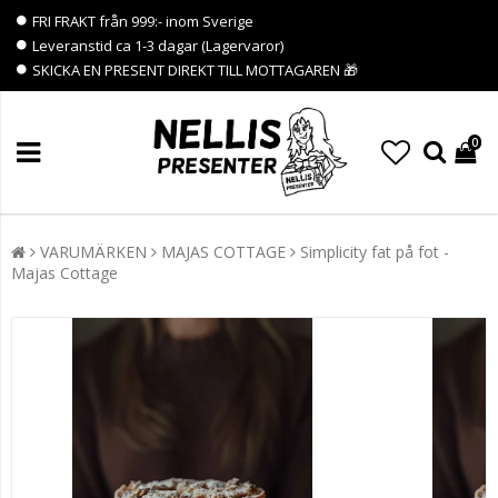
FRI FRAKT från 999:- inom Sverige
Leveranstid ca 1-3 dagar (Lagervaror)
SKICKA EN PRESENT DIREKT TILL MOTTAGAREN 🎁
0
VARUMÄRKEN
MAJAS COTTAGE
Simplicity fat på fot -
Majas Cottage