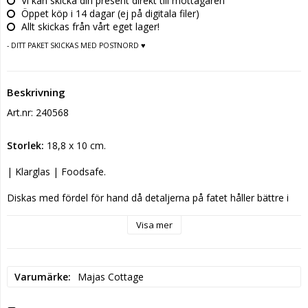
Vi kan skicka din present direkt till mottagaren
Öppet köp i 14 dagar (ej på digitala filer)
Allt skickas från vårt eget lager!
- DITT PAKET SKICKAS MED POSTNORD ♥
Beskrivning
Art.nr: 240568
Storlek:
 18,8 x 10 cm.
| Klarglas | Foodsafe.
Diskas med fördel för hand då detaljerna på fatet håller bättre i 
längden då.
Visa mer
Säkerhetsinformation:
 Vårt glas är LFGB godkänt. LFGB 
(Lebensmittel-, Bedarfsgegenstände- und Futtermittelgesetzbuch) 
är den tyska lagen för livsmedel, konsumentvaror och foder. En 
LFGB-test är en typ av säkerhets- och kvalitetskontroll som 
Varumärke
Majas Cottage
används för att säkerställa att produkter, särskilt de som kommer 
i kontakt med livsmedel, är säkra att använda och följer tyska och 