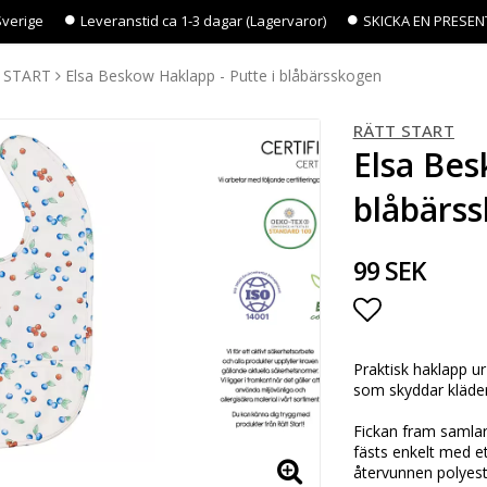
Sverige
Leveranstid ca 1-3 dagar (Lagervaror)
SKICKA EN PRESEN
 START
Elsa Beskow Haklapp - Putte i blåbärsskogen
RÄTT START
Elsa Bes
blåbärs
99 SEK
Lägg till i 
Praktisk haklapp ur
som skyddar kläder 
Fickan fram samla
fästs enkelt med e
återvunnen polyest