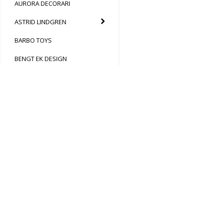
AURORA DECORARI
ASTRID LINDGREN
BARBO TOYS
BENGT EK DESIGN
BERGSTRANDS
KAFFEROSTERI
BIKECAP
BIRGITTA LINDEBLAD
BITTEN DESIGN
NELLISPRESENTER AB
KALMARVÄGEN 14
BORN IN SWEDEN
59038 KISA
ORGNUMMER: 559126-63
BROMMA KORTFÖRLAG
© 2024 Nellispresenter AB
SUPPORT@NELLISPRESEN
BUKOWSKI DESIGN
Formulär för ångerrätt
BULLYLAND