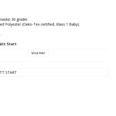
maskin 30 grader.
d Polyester (Oeko-Tex certified, Klass 1 Baby).
.
ätt Start:
Visa mer
tetiskt material i form av en plastfiber som är elastiskt och 
ot slitage och vatten. Fördelar med polyester är att materialet 
ymper lätt, vilket leder till att produkten håller längre i färg och 
TT START
draskapets kärna är trygghet, och därför sätter vi alltid 
ta rummet. Våra produkter genomgår tester för att säkerställa 
h överträffar internationella säkerhetsstandarder.
ra produkter sker i specialiserade fabriker med mycket hög 