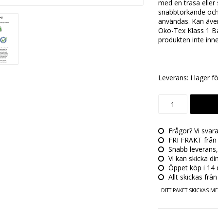
med en trasa eller 
snabbtorkande och 
användas. Kan även 
Öko-Tex Klass 1 Bab
produkten inte inn
Leverans:
I lager f
Frågor? Vi svar
FRI FRAKT från 
Snabb leverans,
Vi kan skicka di
Öppet köp i 14 da
Allt skickas från
- DITT PAKET SKICKAS 