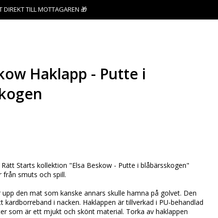
T DIREKT TILL MOTTAGAREN 🎁
kow Haklapp - Putte i
skogen
favoritlistan
 Rätt Starts kollektion "Elsa Beskow - Putte i blåbärsskogen"
från smuts och spill.
r upp den mat som kanske annars skulle hamna på golvet. Den
tt kardborreband i nacken. Haklappen är tillverkad i PU-behandlad
er som är ett mjukt och skönt material. Torka av haklappen