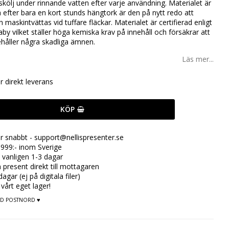
skölj under rinnande vatten efter varje användning. Materialet är
efter bara en kort stunds hängtork är den på nytt redo att
maskintvättas vid tuffare fläckar. Materialet är certifierad enligt
y vilket ställer höga kemiska krav på innehåll och försäkrar att
ehåller några skadliga ämnen.
Läs mer...
ör direkt leverans
KÖP
ar snabbt - support@nellispresenter.se
999:- inom Sverige
 vanligen 1-3 dagar
n present direkt till mottagaren
gar (ej på digitala filer)
 vårt eget lager!
MED POSTNORD ♥